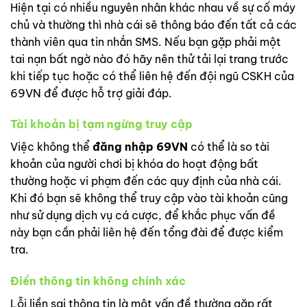
Hiện tại có nhiều nguyên nhân khác nhau về sự cố máy
chủ và thường thì nhà cái sẽ thông báo đến tất cả các
thành viên qua tin nhắn SMS. Nếu bạn gặp phải một
tai nạn bất ngờ nào đó hãy nên thử tải lại trang trước
khi tiếp tục hoặc có thể liên hệ đến đội ngũ CSKH của
69VN để được hỗ trợ giải đáp.
Tài khoản bị tạm ngừng truy cập
Việc không thể
đăng nhập 69VN
có thể là so tài
khoản của người chơi bị khóa do hoạt động bất
thường hoặc vi phạm đến các quy định của nhà cái.
Khi đó bạn sẽ không thể truy cập vào tài khoản cũng
như sử dụng dịch vụ cá cược, để khắc phục vấn đề
này bạn cần phải liên hệ đến tổng đài để được kiểm
tra.
Điền thông tin không chính xác
Lỗi liền sai thông tin là một vấn đề thường gặp rất