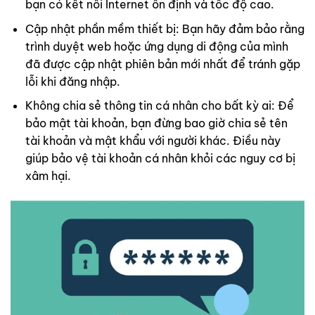
bạn có kết nối Internet ổn định và tốc độ cao.
Cập nhật phần mềm thiết bị: Bạn hãy đảm bảo rằng
trình duyệt web hoặc ứng dụng di động của mình
đã được cập nhật phiên bản mới nhất để tránh gặp
lỗi khi đăng nhập.
Không chia sẻ thông tin cá nhân cho bất kỳ ai: Để
bảo mật tài khoản, bạn đừng bao giờ chia sẻ tên
tài khoản và mật khẩu với người khác. Điều này
giúp bảo vệ tài khoản cá nhân khỏi các nguy cơ bị
xâm hại.