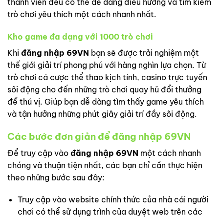
thành viên đều có thể dễ dàng điều hướng và tìm kiếm
trò chơi yêu thích một cách nhanh nhất.
Kho game đa dạng với 1000 trò chơi
Khi
đăng nhập 69VN
bạn sẽ được trải nghiệm một
thế giới giải trí phong phú với hàng nghìn lựa chọn. Từ
trò chơi cá cược thể thao kịch tính, casino trực tuyến
sôi động cho đến những trò chơi quay hũ đổi thưởng
để thú vị. Giúp bạn dễ dàng tìm thấy game yêu thích
và tận hưởng những phút giây giải trí đầy sôi động.
Các bước đơn giản để đăng nhập 69VN
Để truy cập vào
đăng nhập 69VN
một cách nhanh
chóng và thuận tiện nhất, các bạn chỉ cần thực hiện
theo những bước sau đây:
Truy cập vào website chính thức của nhà cái người
chơi có thể sử dụng trình của duyệt web trên các