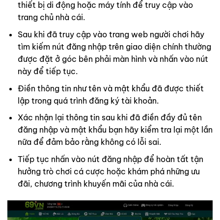
thiết bị di động hoặc máy tính để truy cập vào
trang chủ nhà cái.
Sau khi đã truy cập vào trang web người chơi hãy
tìm kiếm nút đăng nhập trên giao diện chính thường
được đặt ở góc bên phải màn hình và nhấn vào nút
này để tiếp tục.
Điền thông tin như tên và mật khẩu đã được thiết
lập trong quá trình đăng ký tài khoản.
Xác nhận lại thông tin sau khi đã điền đầy đủ tên
đăng nhập và mật khẩu bạn hãy kiểm tra lại một lần
nữa để đảm bảo rằng không có lỗi sai.
Tiếp tục nhấn vào nút đăng nhập để hoàn tất tận
hưởng trò chơi cá cược hoặc khám phá những ưu
đãi, chương trình khuyến mãi của nhà cái.