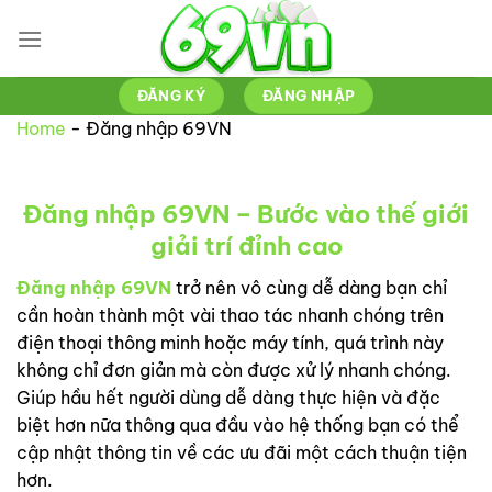
Bỏ
qua
nội
dung
ĐĂNG KÝ
ĐĂNG NHẬP
Home
-
Đăng nhập 69VN
Đăng nhập 69VN – Bước vào thế giới
giải trí đỉnh cao
Đăng nhập 69VN
trở nên vô cùng dễ dàng bạn chỉ
cần hoàn thành một vài thao tác nhanh chóng trên
điện thoại thông minh hoặc máy tính, quá trình này
không chỉ đơn giản mà còn được xử lý nhanh chóng.
Giúp hầu hết người dùng dễ dàng thực hiện và đặc
biệt hơn nữa thông qua đầu vào hệ thống bạn có thể
cập nhật thông tin về các ưu đãi một cách thuận tiện
hơn.