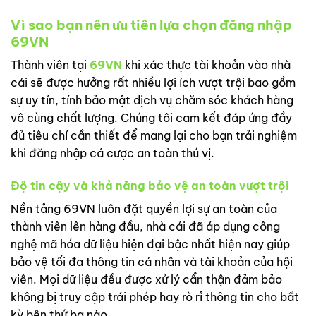
Vì sao bạn nên ưu tiên lựa chọn đăng nhập
69VN
Thành viên tại
69VN
khi xác thực tài khoản vào nhà
cái sẽ được hưởng rất nhiều lợi ích vượt trội bao gồm
sự uy tín, tính bảo mật dịch vụ chăm sóc khách hàng
vô cùng chất lượng. Chúng tôi cam kết đáp ứng đầy
đủ tiêu chí cần thiết để mang lại cho bạn trải nghiệm
khi đăng nhập
cá cược an toàn thú vị.
Độ tin cậy và khả năng bảo vệ an toàn vượt trội
Nền tảng 69VN luôn đặt quyền lợi sự an toàn của
thành viên lên hàng đầu, nhà cái đã áp dụng công
nghệ mã hóa dữ liệu hiện đại bậc nhất hiện nay giúp
bảo vệ tối đa thông tin cá nhân và tài khoản của hội
viên. Mọi dữ liệu đều được xử lý cẩn thận đảm bảo
không bị truy cập trái phép hay rò rỉ thông tin cho bất
kỳ bên thứ ba nào.