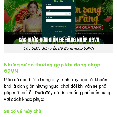
Các bước đơn giản để đăng nhập 69VN
Những sự cố thường gặp khi đăng nhập
69VN
Mặc dù các bước trong quy trình truy cập tài khoản
khá là đơn giản nhưng người chơi đôi khi vẫn sẽ phải
gặp một số lỗi. Dưới đây có tình huống phổ biến cùng
với cách khắc phục:
Sự cố về máy chủ