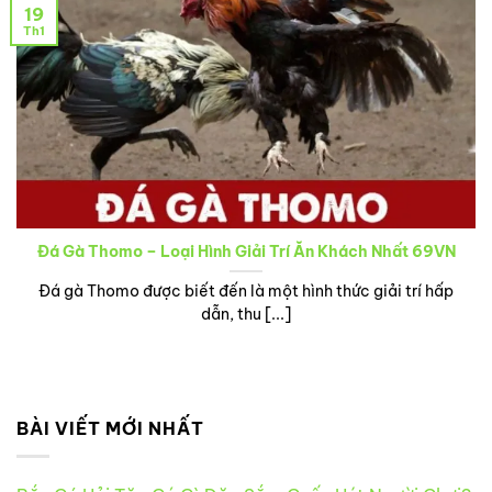
19
Th1
Đá Gà Thomo – Loại Hình Giải Trí Ăn Khách Nhất 69VN
Đá gà Thomo được biết đến là một hình thức giải trí hấp
dẫn, thu [...]
BÀI VIẾT MỚI NHẤT