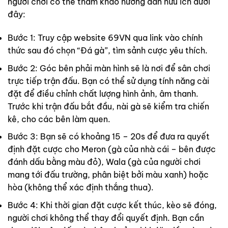
người chơi có thể tham khảo hướng dẫn hữu ích dưới
đây:
Bước 1: Truy cập website 69VN qua link vào chính
thức sau đó chọn “Đá gà”, tìm sảnh cược yêu thích.
Bước 2: Góc bên phải màn hình sẽ là nơi để sân chơi
trực tiếp trận đấu. Bạn có thể sử dụng tính năng cài
đặt để điều chỉnh chất lượng hình ảnh, âm thanh.
Trước khi trận đấu bắt đầu, nài gà sẽ kiểm tra chiến
kê, cho các bên làm quen.
Bước 3: Bạn sẽ có khoảng 15 – 20s để đưa ra quyết
định đặt cược cho Meron (gà của nhà cái – bên được
đánh dấu bằng màu đỏ), Wala (gà của người chơi
mang tới đấu trường, phân biệt bởi màu xanh) hoặc
hòa (không thể xác định thắng thua).
Bước 4: Khi thời gian đặt cược kết thúc, kèo sẽ đóng,
người chơi không thể thay đổi quyết định. Bạn cần