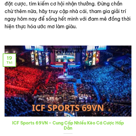
đặt cược, tìm kiếm cơ hội nhận thưởng. Đừng chần
chừ thêm nữa, hãy truy cập nhà cái, tham gia giải trí
ngay hôm nay để sống hết mình với đam mê đồng thời
hiện thực hóa ước mơ làm giàu.
19
Th1
ICF Sports 69VN – Cung Cấp Nhiều Kèo Cá Cược Hấp
Dẫn