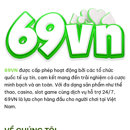
69VN
được cấp phép hoạt động bởi các tổ chức
quốc tế uy tín, cam kết mang đến trải nghiệm cá cược
minh bạch và an toàn. Với đa dạng sản phẩm như thể
thao, casino, slot game cùng dịch vụ hỗ trợ 24/7,
69VN là lựa chọn hàng đầu cho người chơi tại Việt
Nam.