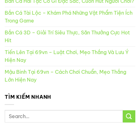
Bắn Cá Hải Tặc Có Gì Đặc Sắc, Cuốn Hút Người Chơi?
Bắn Cá Tài Lộc – Khám Phá Những Vật Phẩm Tiện Ích
Trong Game
Bắn Cá 3D – Giải Trí Siêu Thực, Săn Thưởng Cực Hot
Hit
Tiến Lên Tại 69vn – Luật Chơi, Mẹo Thắng Và Lưu Ý
Hiện Nay
Mậu Binh Tại 69vn – Cách Chơi Chuẩn, Mẹo Thắng
Lớn Hiện Nay
TÌM KIẾM NHANH