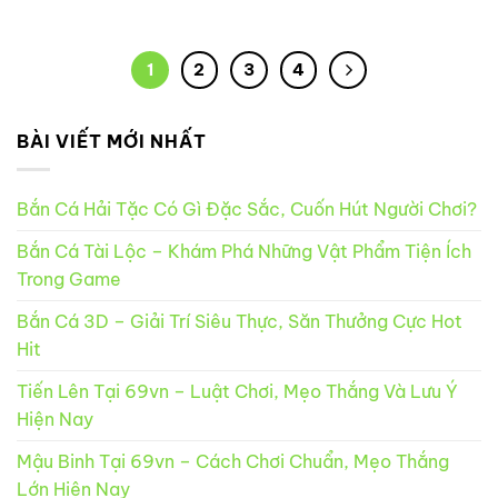
1
2
3
4
BÀI VIẾT MỚI NHẤT
Bắn Cá Hải Tặc Có Gì Đặc Sắc, Cuốn Hút Người Chơi?
Bắn Cá Tài Lộc – Khám Phá Những Vật Phẩm Tiện Ích
Trong Game
Bắn Cá 3D – Giải Trí Siêu Thực, Săn Thưởng Cực Hot
Hit
Tiến Lên Tại 69vn – Luật Chơi, Mẹo Thắng Và Lưu Ý
Hiện Nay
Mậu Binh Tại 69vn – Cách Chơi Chuẩn, Mẹo Thắng
Lớn Hiện Nay