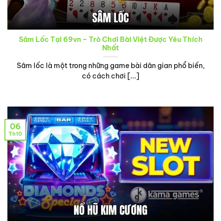
Sâm Lốc Tại 69vn – Trò Chơi Bài Việt Được Yêu Thích
Nhất
Sâm lốc là một trong những game bài dân gian phổ biến,
có cách chơi [...]
06
Th10