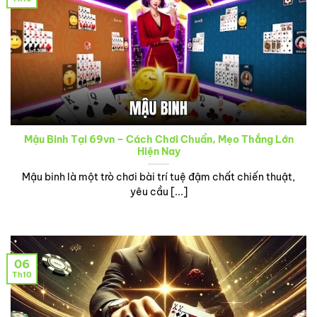
Mậu Binh Tại 69vn – Cách Chơi Chuẩn, Mẹo Thắng Lớn
Hiện Nay
Mậu binh là một trò chơi bài trí tuệ đậm chất chiến thuật,
yêu cầu [...]
06
Th10