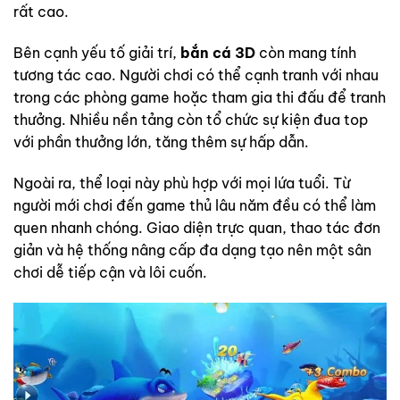
rất cao.
Bên cạnh yếu tố giải trí,
bắn cá 3D
còn mang tính
tương tác cao. Người chơi có thể cạnh tranh với nhau
trong các phòng game hoặc tham gia thi đấu để tranh
thưởng. Nhiều nền tảng còn tổ chức sự kiện đua top
với phần thưởng lớn, tăng thêm sự hấp dẫn.
Ngoài ra, thể loại này phù hợp với mọi lứa tuổi. Từ
người mới chơi đến game thủ lâu năm đều có thể làm
quen nhanh chóng. Giao diện trực quan, thao tác đơn
giản và hệ thống nâng cấp đa dạng tạo nên một sân
chơi dễ tiếp cận và lôi cuốn.