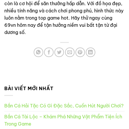
còn là cơ hội để săn thưởng hấp dẫn. Với đồ họa đẹp,
nhiều tính năng và cách chơi phong phú, hình thức này
luôn nằm trong top game hot. Hãy thử ngay cùng
69vn hôm nay để tận hưởng niềm vui bất tận từ đại
dương số.
BÀI VIẾT MỚI NHẤT
Bắn Cá Hải Tặc Có Gì Đặc Sắc, Cuốn Hút Người Chơi?
Bắn Cá Tài Lộc – Khám Phá Những Vật Phẩm Tiện Ích
Trong Game