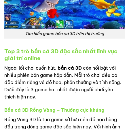
Tìm hiểu game bắn cá 3D trên thị trường
Top 3 trò bắn cá 3D đặc sắc nhất lĩnh vực
giải trí online
Ngoài lối chơi cuốn hút,
bắn cá 3D
còn nổi bật với
nhiều phiên bản game hấp dẫn. Mỗi trò chơi đều có
đặc điểm riêng về đồ họa, phần thưởng và tính năng.
Dưới đây là 3 game hot nhất được người chơi yêu
thích hiện nay.
Bắn cá 3D Rồng Vàng – Thưởng cực khủng
Rồng Vàng 3D là tựa game sở hữu nền đồ họa hàng
đầu trong dòng game đặc sắc hiện nay. Với hình ảnh