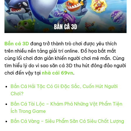
Bắn cá 3D
đang trở thành trò chơi được yêu thích
trên nhiều nền tảng giải trí online. Đồ họa bắt mắt
cùng lối chơi đơn giản khiến người chơi mê mẩn. Cùng
tìm hiểu lý do vì sao săn cá 3D thu hút đông đảo người
chơi đến vậy tại
nhà cái 69vn
.
Bắn Cá Hải Tặc Có Gì Đặc Sắc, Cuốn Hút Người
Chơi?
Bắn Cá Tài Lộc – Khám Phá Những Vật Phẩm Tiện
Ích Trong Game
Bắn Cá Vàng – Siêu Phẩm Săn Cá Siêu Chất Lượng