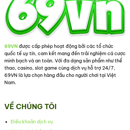
69VN
được cấp phép hoạt động bởi các tổ chức
quốc tế uy tín, cam kết mang đến trải nghiệm cá cược
minh bạch và an toàn. Với đa dạng sản phẩm như thể
thao, casino, slot game cùng dịch vụ hỗ trợ 24/7,
69VN là lựa chọn hàng đầu cho người chơi tại Việt
Nam.
VỀ CHÚNG TÔI
Điều khoản dịch vụ