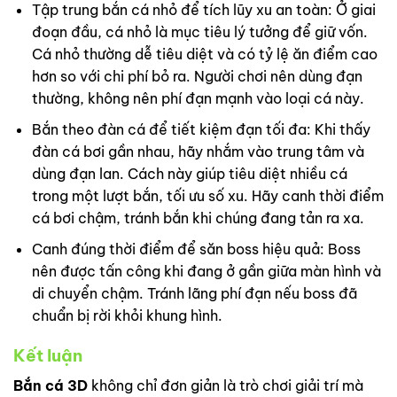
Tập trung bắn cá nhỏ để tích lũy xu an toàn: Ở giai
đoạn đầu, cá nhỏ là mục tiêu lý tưởng để giữ vốn.
Cá nhỏ thường dễ tiêu diệt và có tỷ lệ ăn điểm cao
hơn so với chi phí bỏ ra. Người chơi nên dùng đạn
thường, không nên phí đạn mạnh vào loại cá này.
Bắn theo đàn cá để tiết kiệm đạn tối đa: Khi thấy
đàn cá bơi gần nhau, hãy nhắm vào trung tâm và
dùng đạn lan. Cách này giúp tiêu diệt nhiều cá
trong một lượt bắn, tối ưu số xu. Hãy canh thời điểm
cá bơi chậm, tránh bắn khi chúng đang tản ra xa.
Canh đúng thời điểm để săn boss hiệu quả: Boss
nên được tấn công khi đang ở gần giữa màn hình và
di chuyển chậm. Tránh lãng phí đạn nếu boss đã
chuẩn bị rời khỏi khung hình.
Kết luận
Bắn cá 3D
không chỉ đơn giản là trò chơi giải trí mà