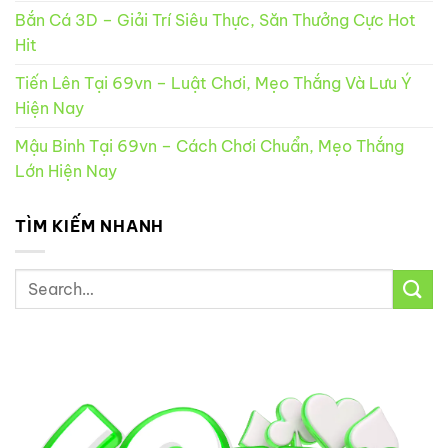
Bắn Cá 3D – Giải Trí Siêu Thực, Săn Thưởng Cực Hot
Hit
Tiến Lên Tại 69vn – Luật Chơi, Mẹo Thắng Và Lưu Ý
Hiện Nay
Mậu Binh Tại 69vn – Cách Chơi Chuẩn, Mẹo Thắng
Lớn Hiện Nay
TÌM KIẾM NHANH