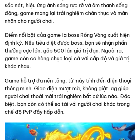
sắc nét, hiệu ứng ánh sáng rực rỡ và âm thanh sống
động, game mang lại trải nghiệm chân thực và mãn
nhãn cho người chơi.
Điểm nổi bật của game là boss Rồng Vàng xuất hiện
định kỳ. Nếu tiêu diệt được boss, bạn sẽ nhận phần
thưởng cực lớn, gấp 500 lần giá trị đạn. Ngoài ra,
game còn có hàng chục loại cá với cấp độ và giá trị
khác nhau.
Game hỗ trợ đa nền tảng, từ máy tính đến điện thoại
thông minh. Giao diện mượt mà, không giật lag giúp
người chơi thoải mái trải nghiệm bất cứ lúc nào. Đặc
biệt, bạn còn có thể so tài với người chơi khác trong
chế độ PvP đầy hấp dẫn.