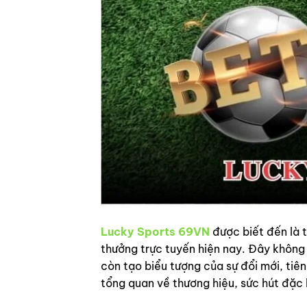
Lucky Sports 69VN
được biết đến là t
thưởng trực tuyến hiện nay. Đây không 
còn tạo biểu tượng của sự đổi mới, ti
tổng quan về thương hiệu, sức hút đặc 