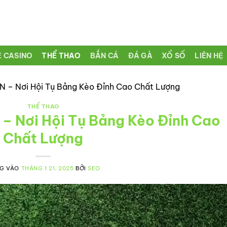
E CASINO
THỂ THAO
BẮN CÁ
ĐÁ GÀ
XỔ SỐ
LIÊN HỆ
N – Nơi Hội Tụ Bảng Kèo Đỉnh Cao Chất Lượng
THỂ THAO
– Nơi Hội Tụ Bảng Kèo Đỉnh Cao
Chất Lượng
G VÀO
THÁNG 1 21, 2025
BỞI
SEO