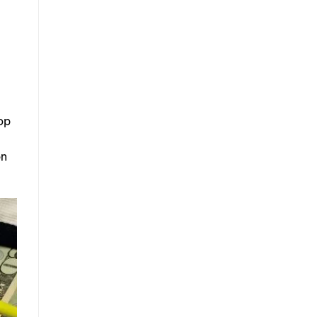
op
ọn