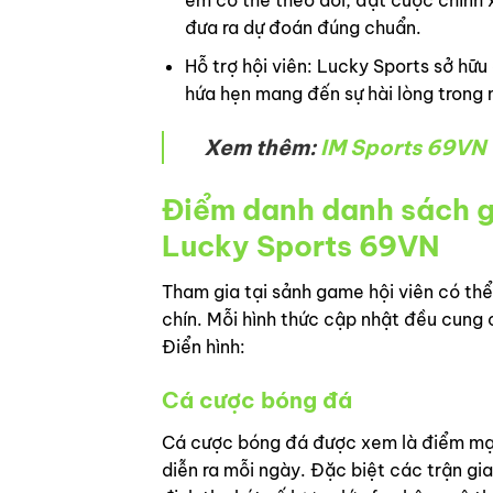
em có thể theo dõi, đặt cược chính 
đưa ra dự đoán đúng chuẩn.
Hỗ trợ hội viên: Lucky Sports sở hữ
hứa hẹn mang đến sự hài lòng trong m
Xem thêm:
IM Sports 69VN
Điểm danh danh sách g
Lucky Sports 69VN
Tham gia tại sảnh game hội viên có thể
chín. Mỗi hình thức cập nhật đều cung
Điển hình:
Cá cược bóng đá
Cá cược bóng đá được xem là điểm m
diễn ra mỗi ngày. Đặc biệt các trận gi