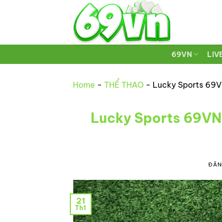
Bỏ
qua
nội
dung
69VN
LIV
Home
-
THỂ THAO
-
Lucky Sports 69V
Lucky Sports 69VN 
ĐĂN
21
Th1