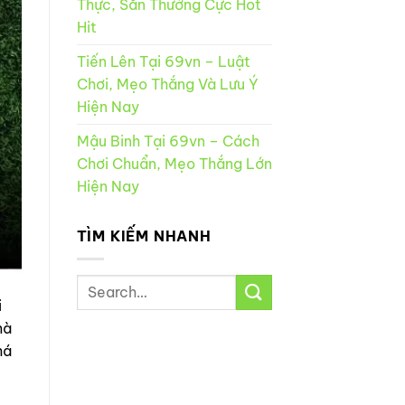
Thực, Săn Thưởng Cực Hot
Hit
Tiến Lên Tại 69vn – Luật
Chơi, Mẹo Thắng Và Lưu Ý
Hiện Nay
Mậu Binh Tại 69vn – Cách
Chơi Chuẩn, Mẹo Thắng Lớn
Hiện Nay
TÌM KIẾM NHANH
i
mà
há