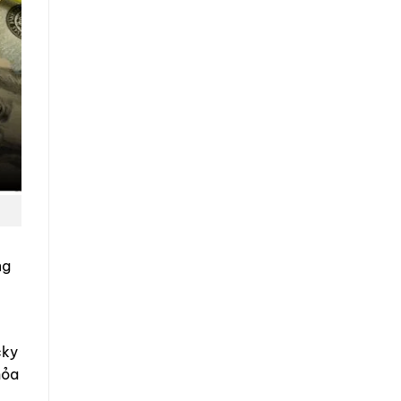
ng
cky
hỏa