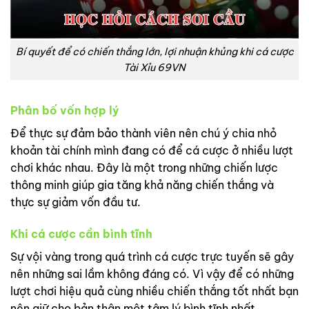
Bí quyết để có chiến thắng lớn, lợi nhuận khủng khi cá cược
Tài Xỉu 69VN
Phân bố vốn hợp lý
Để thực sự đảm bảo thành viên nên chú ý chia nhỏ
khoản tài chính mình đang có để cá cược ở nhiều lượt
chơi khác nhau. Đây là một trong những chiến lược
thông minh giúp gia tăng khả năng chiến thắng và
thực sự giảm vốn đầu tư.
Khi cá cược cần bình tĩnh
Sự vội vàng trong quá trình cá cược trực tuyến sẽ gây
nên những sai lầm không đáng có. Vì vậy để có những
lượt chơi hiệu quả cùng nhiều chiến thắng tốt nhất bạn
nên giữ cho bản thân một tâm lý bình tĩnh nhất.