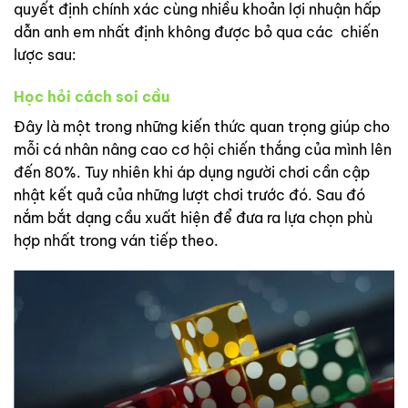
quyết định chính xác cùng nhiều khoản lợi nhuận hấp
dẫn anh em nhất định không được bỏ qua các chiến
lược sau:
Học hỏi cách soi cầu
Đây là một trong những kiến thức quan trọng giúp cho
mỗi cá nhân nâng cao cơ hội chiến thắng của mình lên
đến 80%. Tuy nhiên khi áp dụng người chơi cần cập
nhật kết quả của những lượt chơi trước đó. Sau đó
nắm bắt dạng cầu xuất hiện để đưa ra lựa chọn phù
hợp nhất trong ván tiếp theo.