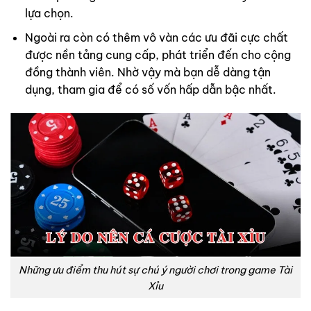
lựa chọn.
Ngoài ra còn có thêm vô vàn các ưu đãi cực chất
được nền tảng cung cấp, phát triển đến cho cộng
đồng thành viên. Nhờ vậy mà bạn dễ dàng tận
dụng, tham gia để có số vốn hấp dẫn bậc nhất.
Những ưu điểm thu hút sự chú ý người chơi trong game Tài
Xỉu